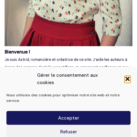
Bienvenue !
Je suis Astrid, romancière et créatrice de ce site. J’aide les auteurs à
écrire des romans dont ils seront fiers, en reprenant confiance en eux
Gérer le consentement aux
et en leur histoire.
cookies
Pour ça, je partage des conseils éprouvés, des méthodes optimisées
et quelques pincées d'inspiration.
Nous utilisons des cookies pour optimiser notre site web et notre
Bonne découverte !
service.
Tu cherches quelque chose ?
Accepter
Refuser