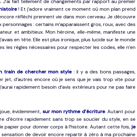
. J’ai fait tellement de changements par rapport au premier
histoire
! Et j’adore vraiment ce moment où mon plan prend
as encore réfléchi prennent vie dans mon cerveau. Je découvre
ux personnages : certains m’apparaissent gros, roux, avec des
culateur et ambitieux. Mon héroïne, elle-même, manifeste une
j’avais en tête. Elle est plus ironique, plus lucide sur le monde
utes les règles nécessaires pour respecter les codes, elle n’en
n train de chercher mon style
: il y a des bons passages,
jet, d’autres encore où je sens que je vais trop vite pour
j’aurai rapidement besoin d’avis extérieurs pour ne pas faire
e joue, évidemment,
sur mon rythme d’écriture
. Autant pour
re d’écrire rapidement sans trop se soucier du style, en se
le papier pour donner corps à l’histoire. Autant cette fois,
je
 la sensation de devoir encore repartir à zéro à ma prochaine