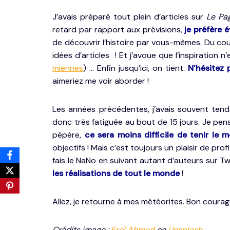
J’avais préparé tout plein d’articles sur
Le Pa
retard par rapport aux prévisions,
je préfère 
de découvrir l’histoire par vous-mêmes. Du cou
idées d’articles ! Et j’avoue que l’inspiration n
miennes
) … Enfin jusqu’ici, on tient.
N’hésitez 
aimeriez me voir aborder !
Les années précédentes, j’avais souvent ten
donc très fatiguée au bout de 15 jours. Je pen
pépère,
ce sera moins difficile de tenir le m
objectifs ! Mais c’est toujours un plaisir de pr
fais le NaNo en suivant autant d’auteurs sur Tw
les réalisations de tout le monde
!
Allez, je retourne à mes météorites. Bon courag
Crédits image :
Erol Ahmed
on
Unsplash