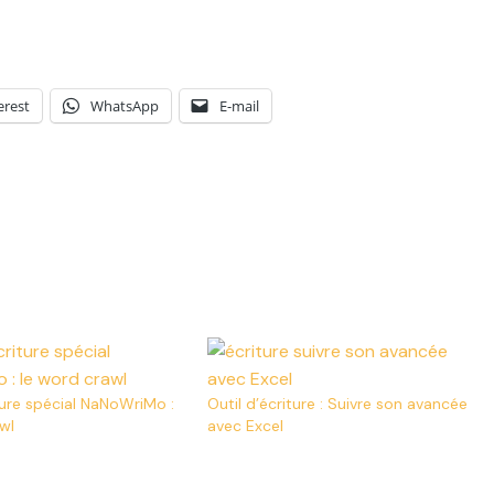
erest
WhatsApp
E-mail
ture spécial NaNoWriMo :
Outil d’écriture : Suivre son avancée
wl
avec Excel