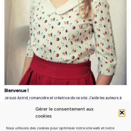
Bienvenue !
Je suis Astrid, romancière et créatrice de ce site. J’aide les auteurs à
écrire des romans dont ils seront fiers, en reprenant confiance en eux
Gérer le consentement aux
et en leur histoire.
cookies
Pour ça, je partage des conseils éprouvés, des méthodes optimisées
et quelques pincées d'inspiration.
Nous utilisons des cookies pour optimiser notre site web et notre